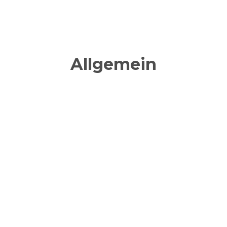
Allgemein