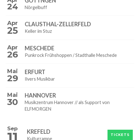
GÖTTNGEN
24
Nörgelbuff
Apr
CLAUSTHAL-ZELLERFELD
25
Keller im Stuz
Apr
MESCHEDE
26
Punkrock Frühshoppen / Stadthalle Meschede
Mai
ERFURT
29
Ilvers Musikbar
Mai
HANNOVER
30
Musikzentrum Hannover // als Support von
ELFMORGEN
Sep
KREFELD
11
TICKETS
Kulturrampe