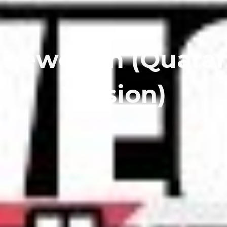
 bewegen (Quara
Version)
(Quarantäne-Version)